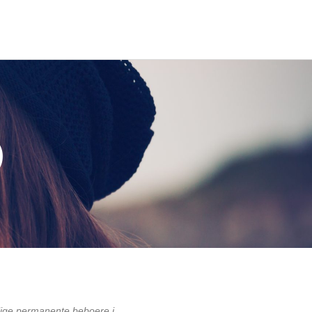
)
vlige permanente beboere i