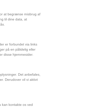
r for at begrænse misbrug af
 til dine data, at
gås.
er er forbundet via links
er på en pålidelig eller
ter disse hjemmesider.
oplysninger. Det anbefales,
 Derudover vil vi aktivt
Du kan kontakte os ved