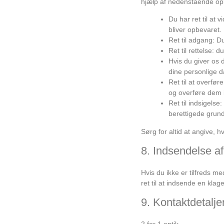
hjælp af nedenstående opl
Du har ret til at
bliver opbevaret.
Ret til adgang: Du
Ret til rettelse: d
Hvis du giver os d
dine personlige d
Ret til at overfø
og overføre dem i
Ret til indsigels
berettigede grund
Sørg for altid at angive, h
8. Indsendelse af
Hvis du ikke er tilfreds m
ret til at indsende en klage 
9. Kontaktdetalje