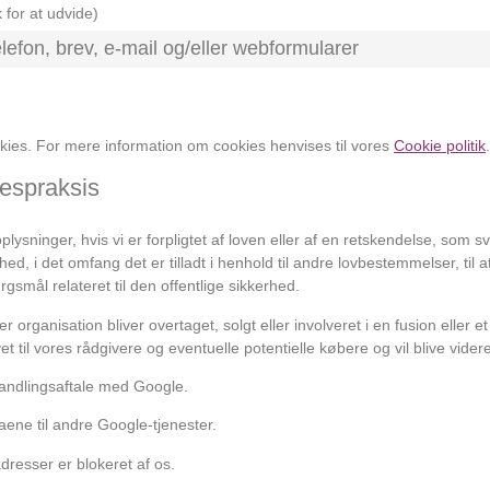
 for at udvide)
elefon, brev, e-mail og/eller webformularer
ies. For mere information om cookies henvises til vores
Cookie politik
sespraksis
plysninger, hvis vi er forpligtet af loven eller af en retskendelse, som s
i det omfang det er tilladt i henhold til andre lovbestemmelser, til at 
gsmål relateret til den offentlige sikkerhed.
 organisation bliver overtaget, solgt eller involveret i en fusion eller 
et til vores rådgivere og eventuelle potentielle købere og vil blive videre
andlingsaftale med Google.
ene til andre Google-tjenester.
adresser er blokeret af os.