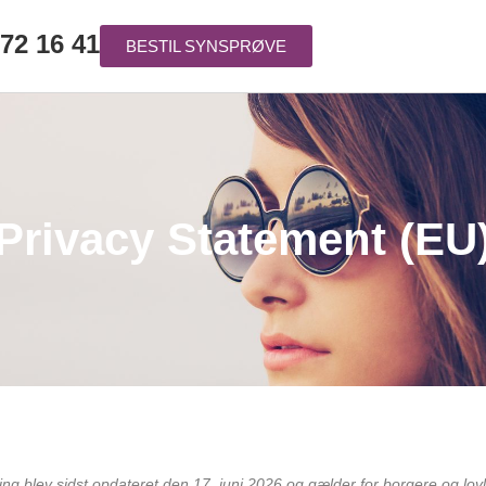
 72 16 41
BESTIL SYNSPRØVE
Privacy Statement (EU
ing blev sidst opdateret den 17. juni 2026 og gælder for borgere og lo