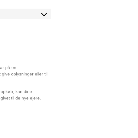
.
var på en
give oplysninger eller til
et opkøb, kan dine
givet til de nye ejere.