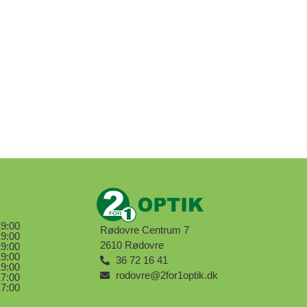
19:00
Rødovre Centrum 7
19:00
2610 Rødovre
19:00
19:00
36 72 16 41
19:00
rodovre@2for1optik.dk
17:00
17:00