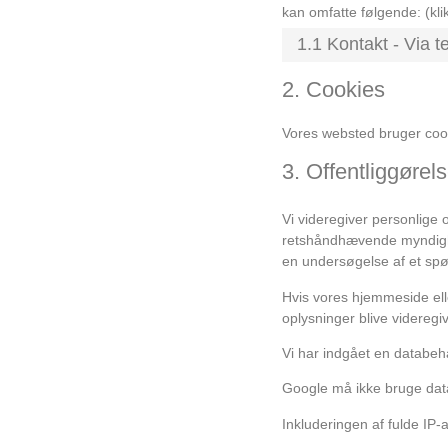
kan omfatte følgende: (klik
1.1 Kontakt - Via t
2. Cookies
Vores websted bruger cook
3. Offentliggørel
Vi videregiver personlige o
retshåndhævende myndighed, 
en undersøgelse af et spør
Hvis vores hjemmeside eller
oplysninger blive videregiv
Vi har indgået en databeh
Google må ikke bruge data
Inkluderingen af ​​fulde IP-