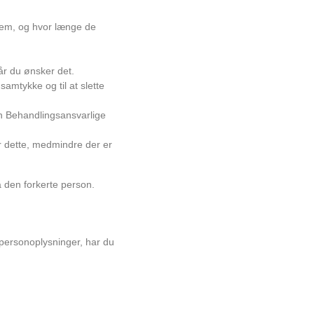
 dem, og hvor længe de
 når du ønsker det.
 samtykke og til at slette
den Behandlingsansvarlige
er dette, medmindre der er
på den forkerte person.
 personoplysninger, har du