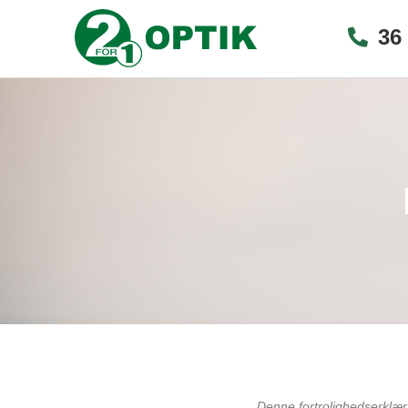
36
Denne fortrolighedserklær