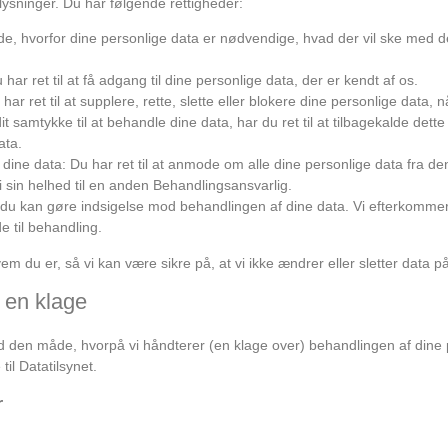
ysninger. Du har følgende rettigheder:
 vide, hvorfor dine personlige data er nødvendige, hvad der vil ske med
 har ret til at få adgang til dine personlige data, der er kendt af os.
u har ret til at supplere, rette, slette eller blokere dine personlige data,
it samtykke til at behandle dine data, har du ret til at tilbagekalde dette
ata.
re dine data: Du har ret til at anmode om alle dine personlige data fra 
 sin helhed til en anden Behandlingsansvarlig.
e: du kan gøre indsigelse mod behandlingen af ​​dine data. Vi efterkomm
e til behandling.
vem du er, så vi kan være sikre på, at vi ikke ændrer eller sletter data 
 en klage
ed den måde, hvorpå vi håndterer (en klage over) behandlingen af ​​dine
til Datatilsynet.
r