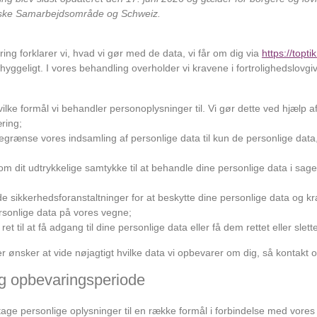
ske Samarbejdsområde og Schweiz.
ring forklarer vi, hvad vi gør med de data, vi får om dig via
https://topti
ggeligt. I vores behandling overholder vi kravene i fortrolighedslovgi
hvilke formål vi behandler personoplysninger til. Vi gør dette ved hjælp 
æring;
begrænse vores indsamling af personlige data til kun de personlige data,
om dit udtrykkelige samtykke til at behandle dine personlige data i sage
de sikkerhedsforanstaltninger for at beskytte dine personlige data og kr
rsonlige data på vores vegne;
 ret til at få adgang til dine personlige data eller få dem rettet eller sle
r ønsker at vide nøjagtigt hvilke data vi opbevarer om dig, så kontakt o
og opbevaringsperiode
age personlige oplysninger til en række formål i forbindelse med vores 