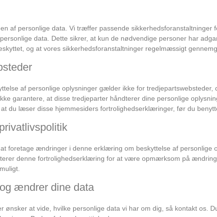
heden af ​​personlige data. Vi træffer passende sikkerhedsforanstaltninge
 personlige data. Dette sikrer, at kun de nødvendige personer har adgang
eskyttet, og at vores sikkerhedsforanstaltninger regelmæssigt gennem
bsteder
else af personlige oplysninger gælder ikke for tredjepartswebsteder, d
kke garantere, at disse tredjeparter håndterer dine personlige oplysning
 at du læser disse hjemmesiders fortrolighedserklæringer, før du benyt
privatlivspolitik
il at foretage ændringer i denne erklæring om beskyttelse af personlige 
terer denne fortrolighedserklæring for at være opmærksom på ændringer.
muligt.
 og ændrer dine data
r ønsker at vide, hvilke personlige data vi har om dig, så kontakt os. 