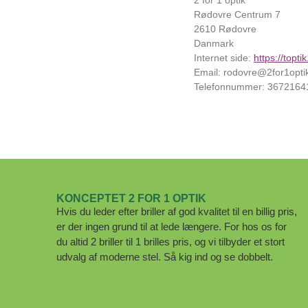
2 for 1 optik
Rødovre Centrum 7
2610 Rødovre
Danmark
Internet side:
https://topti
Email:
rodovre@
2for1opti
Telefonnummer: 3672164
KONCEPTET 2 FOR 1 OPTIK
Hvis du leder efter briller af god kvalitet til en billig pris,
er der ingen grund til at lede længere. For hos os for
du altid 2 briller til 1 brilles pris, og vi tilbyder et stort
udvalg af moderne stel. Så kig ind og se dobbelt.