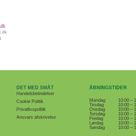
k.dk
k.dk
1
DET MED SMÅT
ÅBNINGSTIDER
Handelsbetindelser
Mandag
10:00 – 
Cookie Politik
Tirsdag
10:00 – 
Privatlivspolitik
Onsdag
10:00 – 
Torsdag
10:00 – 
Ansvars afskrivelse
Fredag
10:00 – 
Lørdag
10:00 – 
Søndag
10:00 – 