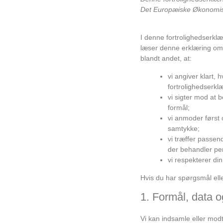
Det Europæiske Økonomi
I denne fortrolighedserklæ
læser denne erklæring omhy
blandt andet, at:
vi angiver klart, 
fortrolighedserkl
vi sigter mod at 
formål;
vi anmoder først 
samtykke;
vi træffer passen
der behandler pe
vi respekterer din
Hvis du har spørgsmål elle
1. Formål, data 
Vi kan indsamle eller modt