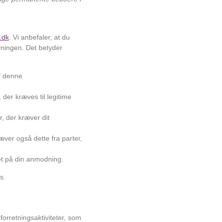
k.dk
. Vi anbefaler, at du
vningen. Det betyder
af denne
 der kræves til legitime
r, der kræver dit
æver også dette fra parter,
ttet på din anmodning.
s.
forretningsaktiviteter, som