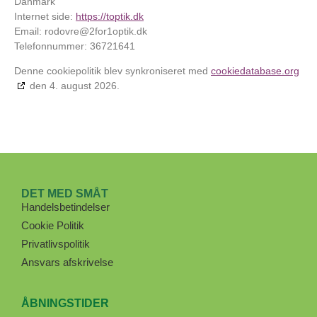
Danmark
Internet side:
https://toptik.dk
Email:
rodovre@
2for1optik.dk
Telefonnummer: 36721641
Denne cookiepolitik blev synkroniseret med
cookiedatabase.org
den 4. august 2026.
DET MED SMÅT
Handelsbetindelser
Cookie Politik
Privatlivspolitik
Ansvars afskrivelse
ÅBNINGSTIDER